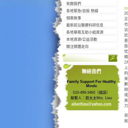
有關我們
20
各地緊急/自殺 熱線
2
個案故事
正
也
最新前沿醫療科研信息
议
各地華裔互助小組資源
近
本地資源/公益活動
甚
投
關注媒體走向
忧
精
2
上
聯絡我們
的
吴
Family Support For Healthy
歉
Minds
刚
510-489-3460（國語）
成
聯繫人：劉太太Mrs. Lieu
吴
albertli
eu@yahoo
.com
力
资
就