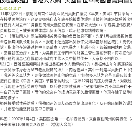
【媒體報道】香港大公網: 美國首位華裔國會議員首
11-02-26 11:17
011年2月22日，俄勒冈州首位华裔众议员吴振伟接受《早安，美国》节目采
在接受医生治疗。这是吴振伟自去年底开始被媒体爆料其精神健康堪忧后首次
许还有人对去年11月俄勒冈州大选记忆犹新。在那次大选中，华裔吴振伟议员
员却接二连三被美国媒体爆出负面信息，暗示他患有精神疾病。
日，《俄勒冈人》网站新闻相关吴振伟的负面信息不断，先是1月披露吴振伟团
至包括其团队长期负责人。报道中还透露出吴振伟受到华盛顿县区域民主党代表菲利斯·柯克
诉，指出他在演讲过程中言语苛责，语气暴力。其后不久，该新闻网站再次爆
，需要就医治疗。上周，为吴振伟工作四年的财务主管也宣布辞职，再次把他
神问题的消息也在俄勒冈州政府工作人员中悄然传开，大家都不明所以。
月21日，西雅图新闻网站也爆出吴振伟令人费解的行为。吴振伟去年年底连续
一张吴振伟身着万圣节老虎服饰的照片，内容怪异。其中一封是以吴振伟上中
，我爸爸这么认为，即使你试图停止他的竞选。”但很多人认为这些言辞应该出
振伟在接受《早安，美国》节目采访时说：“去年12月我的压力非常大，对我
。我现在正在接受医疗帮助，以后也会继续就医。”吴振伟的压力不单单来自于
与自己的妻子离婚，而他的父亲在他成功竞选不久后便离世。他现在除了繁重
年的孩子。
振伟接受媒体采访后，俄勒冈州的网友态度立刻出现变化，从开始压倒性的谩
，并希望他能坚持就医早日康复。
料图：2007年1月4日，美国国会唯一一名华裔议员，来自俄勒冈州的吴振伟
任美国第110届国会众议员。（香港大公網）