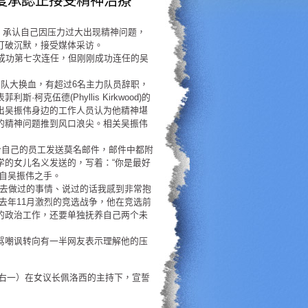
度承認正接受精神治療
访，承认自己因压力过大出现精神问题，
打破沉默，接受媒体采访。
成功第七次连任，但刚刚成功连任的吴
队大换血，有超过6名主力队员辞职，
伍德(Phyllis Kirkwood)的
出吴振伟身边的工作人员认为他精神堪
的精神问题推到风口浪尖。相关吴振伟
给自己的员工发送莫名邮件，邮件中都附
学的女儿名义发送的，写着：“你是最好
自吴振伟之手。
过去做过的事情、说过的话我感到非常抱
去年11月激烈的竞选战争，他在竞选前
的政治工作，还要单独抚养自己两个未
骂嘲讽转向有一半网友表示理解他的压
（右一）在女议长佩洛西的主持下，宣誓